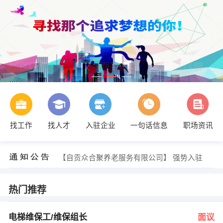
找工作
找人才
入驻企业
一句话信息
职场资讯
发布 [质控部主管 ] 招聘信息
【四川萃鸟到家科技有限公司】 强势入驻
【自贡众合聚养老服务有限公司】 强势入驻
【安美窗膜节能材料有限公司 】 强势入驻
【中国平安保险公司富顺营业部 】 强势入驻
【自贡市恒弘科技有限公司 】 强势入驻
热门推荐
办公室 发布 [电梯维保工/维保组长 ] 招聘信息
办公室 发布 [平面设计 ] 招聘信息
曾小姐 发布 [销售经理 ] 招聘信息
电梯维保工/维保组长
面议