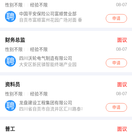
08-07
性别不限
经验不限
中国平安保险公司富顺营业部
申请
自贡市富顺富州花园广场对面 垂询13320805188
财务总监
面议
08-07
性别不限
经验不限
四川沃轮电气制造有限公司
申请
大安区新民镇智能终端产业园
资料员
面议
08-07
性别不限
经验不限
龙盘建设工程集团有限公司
申请
四川省自贡市自流井区汇川路泰丰南湖印象.御苑6栋3－2
普工
面议